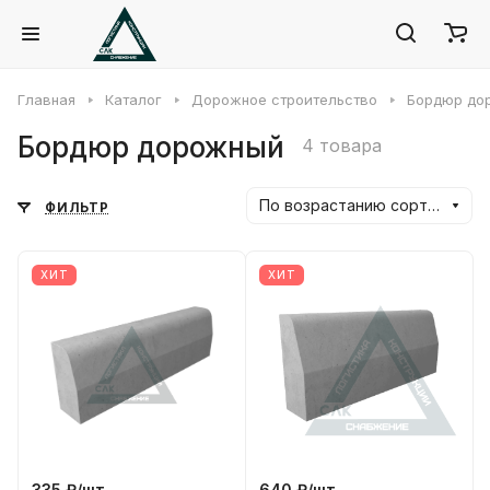
Главная
Каталог
Дорожное строительство
Бордюр до
Бордюр дорожный
4 товара
По возрастанию сортировки
ФИЛЬТР
ХИТ
ХИТ
335 ₽/
шт
640 ₽/
шт