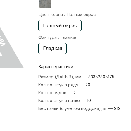
Цвет керна :
Полный окрас
Полный окрас
Фактура :
Гладкая
Гладкая
Характеристики
Размер (Д×Ш×В), мм
—
333×230×175
Кол-во штук в ряду
—
20
Кол-во рядов
—
2
Кол-во штук в пачке
—
10
Вес пачки (с учетом поддона), кг
—
912