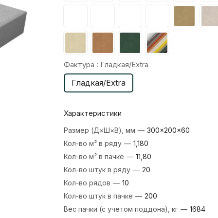
Фактура :
Гладкая/Extra
Гладкая/Extra
Характеристики
Размер (Д×Ш×В), мм
—
300×200×60
Кол-во м² в ряду
—
1,180
Кол-во м² в пачке
—
11,80
Кол-во штук в ряду
—
20
Кол-во рядов
—
10
Кол-во штук в пачке
—
200
Вес пачки (с учетом поддона), кг
—
1684