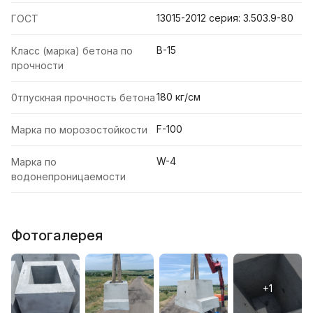
13015-2012 серия: З.50З.9-80
ГОСТ
В-15
Класс (марка) бетона по
прочности
180 кг/см
0тпускная прочность бетона
F-100
Марка по морозостойкости
W-4
Марка по
водонепроницаемости
Фотогалерея