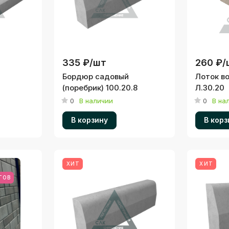
335 ₽/
шт
260 ₽/
Бордюр садовый
Лоток в
(поребрик) 100.20.8
Л.30.20
0
В наличии
0
В на
В корзину
В корз
ХИТ
ХИТ
ТОВ