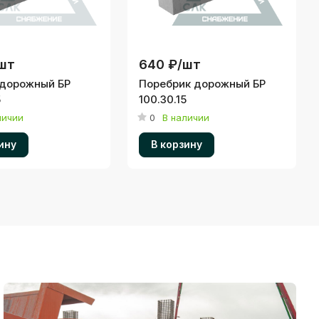
шт
640 ₽/
шт
дорожный БР
Поребрик дорожный БР
5
100.30.15
личии
0
В наличии
ину
В корзину