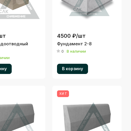
шт
4500 ₽/
шт
одоотводный
Фундамент 2-8
0
В наличии
личии
ину
В корзину
ХИТ