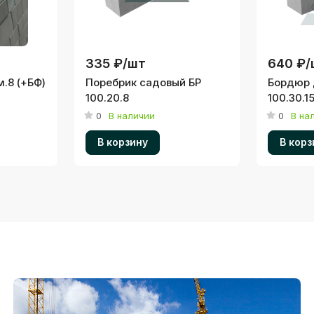
335 ₽/
шт
640 ₽/
.8 (+БФ)
Поребрик садовый БР
Бордюр 
100.20.8
100.30.1
0
В наличии
0
В на
В корзину
В корз