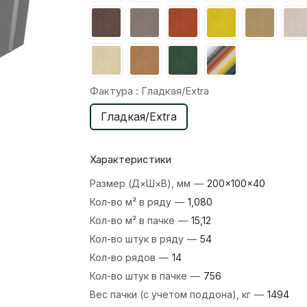
Фактура :
Гладкая/Extra
Гладкая/Extra
Характеристики
Размер (Д×Ш×В), мм
—
200×100×40
Кол-во м² в ряду
—
1,080
Кол-во м² в пачке
—
15,12
Кол-во штук в ряду
—
54
Кол-во рядов
—
14
Кол-во штук в пачке
—
756
Вес пачки (с учетом поддона), кг
—
1494