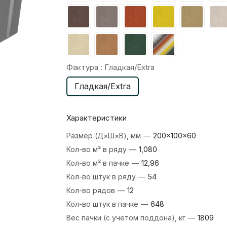
Фактура :
Гладкая/Extra
Гладкая/Extra
Характеристики
Размер (Д×Ш×В), мм
—
200×100×60
Кол-во м² в ряду
—
1,080
Кол-во м² в пачке
—
12,96
Кол-во штук в ряду
—
54
Кол-во рядов
—
12
Кол-во штук в пачке
—
648
Вес пачки (с учетом поддона), кг
—
1809