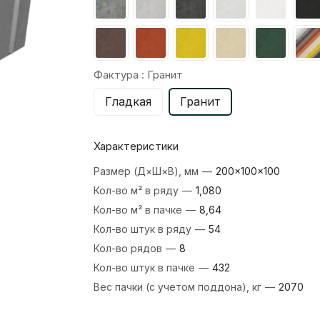
Фактура :
Гранит
Гладкая
Гранит
Характеристики
Размер (Д×Ш×В), мм
—
200×100×100
Кол-во м² в ряду
—
1,080
Кол-во м² в пачке
—
8,64
Кол-во штук в ряду
—
54
Кол-во рядов
—
8
Кол-во штук в пачке
—
432
Вес пачки (с учетом поддона), кг
—
2070