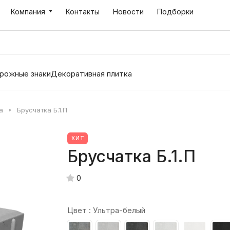
Компания
Контакты
Новости
Подборки
рожные знаки
Декоративная плитка
а
Брусчатка Б.1.П
ХИТ
Брусчатка Б.1.П
0
Цвет :
Ультра-белый