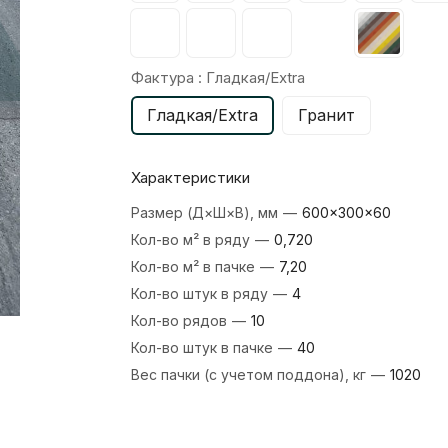
Фактура :
Гладкая/Extra
Гладкая/Extra
Гранит
Характеристики
Размер (Д×Ш×В), мм
—
600×300×60
Кол-во м² в ряду
—
0,720
Кол-во м² в пачке
—
7,20
Кол-во штук в ряду
—
4
Кол-во рядов
—
10
Кол-во штук в пачке
—
40
Вес пачки (с учетом поддона), кг
—
1020