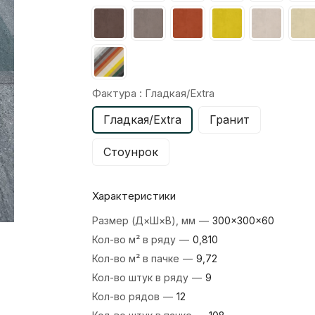
Фактура :
Гладкая/Extra
Гладкая/Extra
Гранит
Стоунрок
Характеристики
Размер (Д×Ш×В), мм
—
300×300×60
Кол-во м² в ряду
—
0,810
Кол-во м² в пачке
—
9,72
Кол-во штук в ряду
—
9
Кол-во рядов
—
12