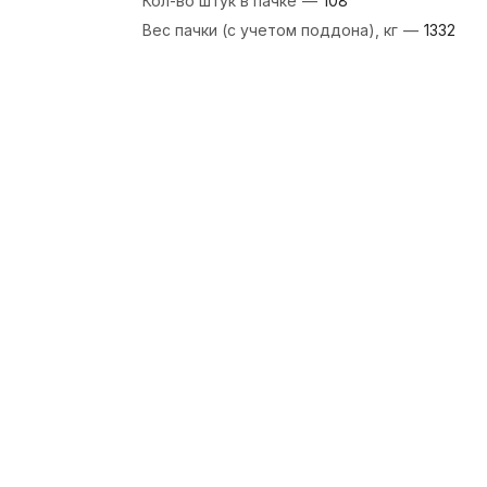
Кол-во штук в пачке
—
108
Вес пачки (с учетом поддона), кг
—
1332