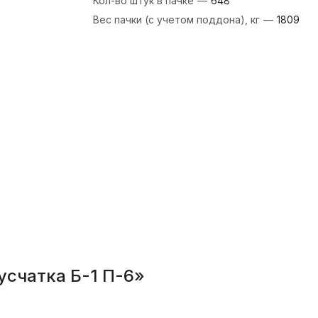
Кол-во штук в пачке
—
648
Вес пачки (с учетом поддона), кг
—
1809
усчатка Б-1 П-6»