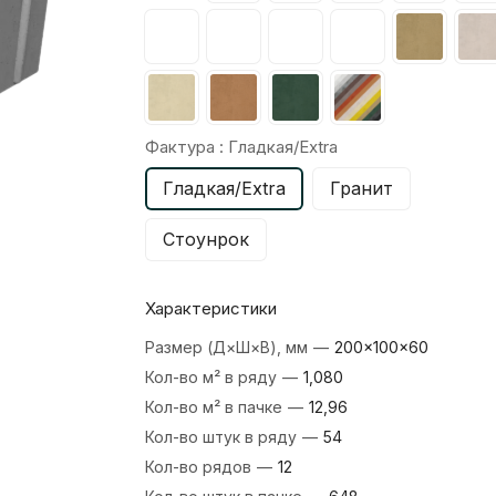
Фактура :
Гладкая/Extra
Гладкая/Extra
Гранит
Стоунрок
Характеристики
Размер (Д×Ш×В), мм
—
200×100×60
Кол-во м² в ряду
—
1,080
Кол-во м² в пачке
—
12,96
Кол-во штук в ряду
—
54
Кол-во рядов
—
12