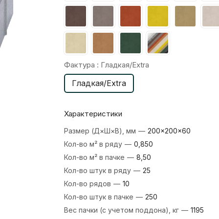
Фактура :
Гладкая/Extra
Гладкая/Extra
Характеристики
Размер (Д×Ш×В), мм
—
200×200×60
Кол-во м² в ряду
—
0,850
Кол-во м² в пачке
—
8,50
Кол-во штук в ряду
—
25
Кол-во рядов
—
10
Кол-во штук в пачке
—
250
Вес пачки (с учетом поддона), кг
—
1195