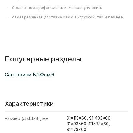
бесплатные профессиональные консультации;
своевременная доставка как с выгрузкой, так и без неё.
Популярные разделы
Санторини Б.1.Фсм.6
Характеристики
91×113×60, 91×103×60,
Размер (Д×Ш×В), мм
91×93×60, 91×83×60,
91×73×60