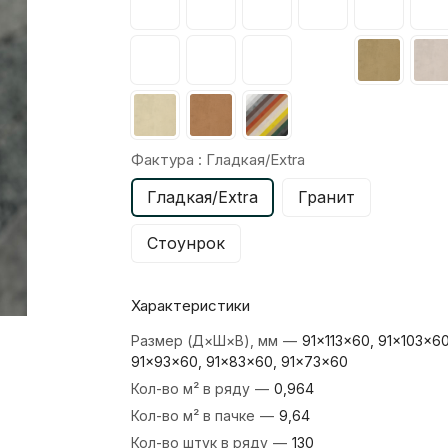
Фактура :
Гладкая/Extra
Гладкая/Extra
Гранит
Стоунрок
Характеристики
Размер (Д×Ш×В), мм
—
91×113×60, 91×103×60
91×93×60, 91×83×60, 91×73×60
Кол-во м² в ряду
—
0,964
Кол-во м² в пачке
—
9,64
Кол-во штук в ряду
—
130