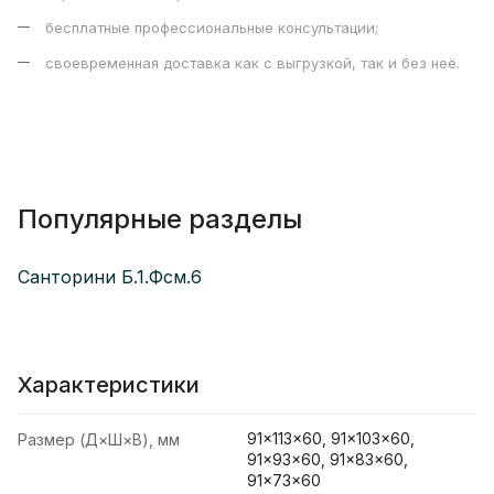
бесплатные профессиональные консультации;
своевременная доставка как с выгрузкой, так и без неё.
Популярные разделы
Санторини Б.1.Фсм.6
Характеристики
91×113×60, 91×103×60,
Размер (Д×Ш×В), мм
91×93×60, 91×83×60,
91×73×60