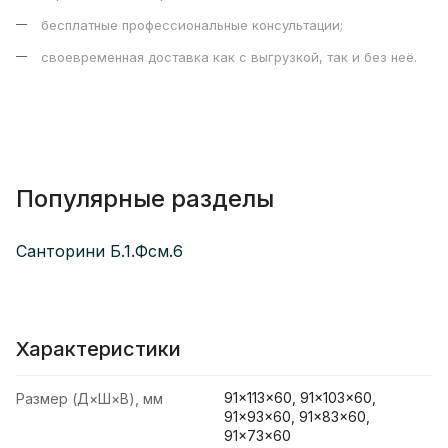
бесплатные профессиональные консультации;
своевременная доставка как с выгрузкой, так и без неё.
Популярные разделы
Санторини Б.1.Фсм.6
Характеристики
91×113×60, 91×103×60,
Размер (Д×Ш×В), мм
91×93×60, 91×83×60,
91×73×60