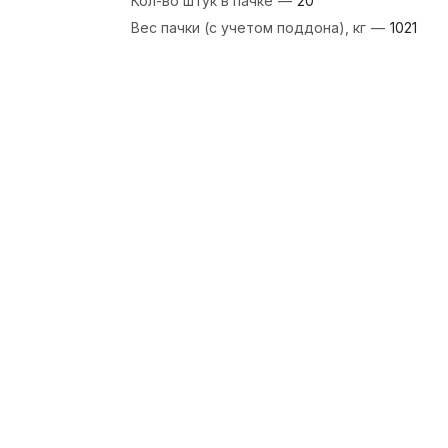
Кол-во штук в пачке
—
20
Вес пачки (с учетом поддона), кг
—
1021