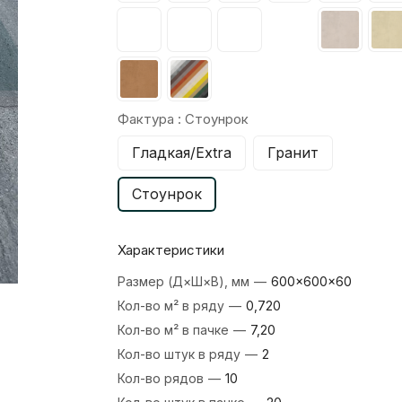
Фактура :
Стоунрок
Гладкая/Extra
Гранит
Стоунрок
Характеристики
Размер (Д×Ш×В), мм
—
600×600×60
Кол-во м² в ряду
—
0,720
Кол-во м² в пачке
—
7,20
Кол-во штук в ряду
—
2
Кол-во рядов
—
10