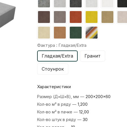
Фактура :
Гладкая/Extra
Гладкая/Extra
Гранит
Стоунрок
Характеристики
Размер (Д×Ш×В), мм
—
200×200×60
Кол-во м² в ряду
—
1,200
Кол-во м² в пачке
—
12,00
Кол-во штук в ряду
—
30