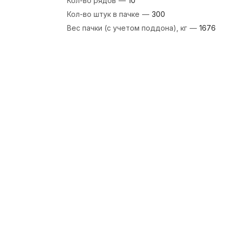
Кол-во рядов
—
10
Кол-во штук в пачке
—
300
Вес пачки (с учетом поддона), кг
—
1676