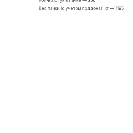
Кол-во штук в пачке
—
250
Вес пачки (с учетом поддона), кг
—
1195