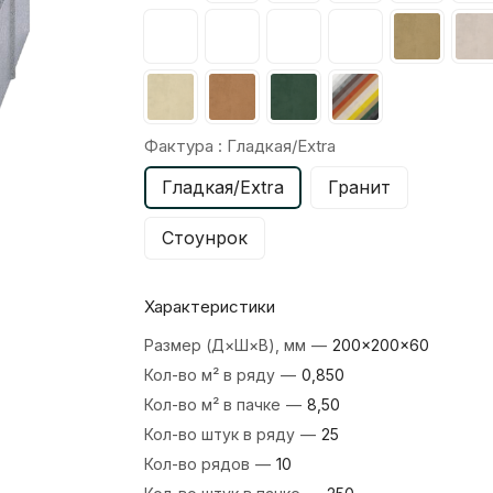
Фактура :
Гладкая/Extra
Гладкая/Extra
Гранит
Стоунрок
Характеристики
Размер (Д×Ш×В), мм
—
200×200×60
Кол-во м² в ряду
—
0,850
Кол-во м² в пачке
—
8,50
Кол-во штук в ряду
—
25
Кол-во рядов
—
10