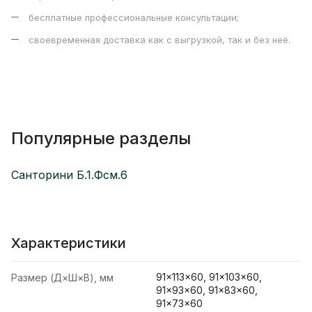
бесплатные профессиональные консультации;
своевременная доставка как с выгрузкой, так и без неё.
Популярные разделы
Санторини Б.1.Фсм.6
Характеристики
91×113×60, 91×103×60,
Размер (Д×Ш×В), мм
91×93×60, 91×83×60,
91×73×60