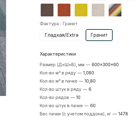
Фактура :
Гранит
Гладкая/Extra
Гранит
Характеристики
Размер (Д×Ш×В), мм
—
600×300×60
Кол-во м² в ряду
—
1,080
Кол-во м² в пачке
—
10,80
Кол-во штук в ряду
—
6
Кол-во рядов
—
10
Кол-во штук в пачке
—
60
Вес пачки (с учетом поддона), кг
—
1478