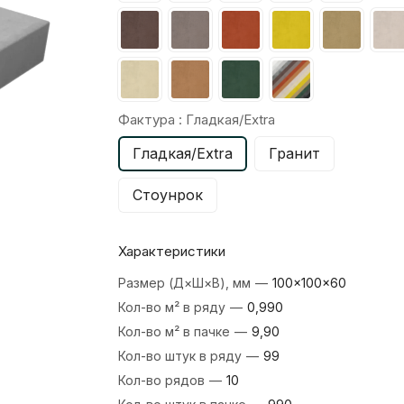
Фактура :
Гладкая/Extra
Гладкая/Extra
Гранит
Стоунрок
Характеристики
Размер (Д×Ш×В), мм
—
100×100×60
Кол-во м² в ряду
—
0,990
Кол-во м² в пачке
—
9,90
Кол-во штук в ряду
—
99
Кол-во рядов
—
10