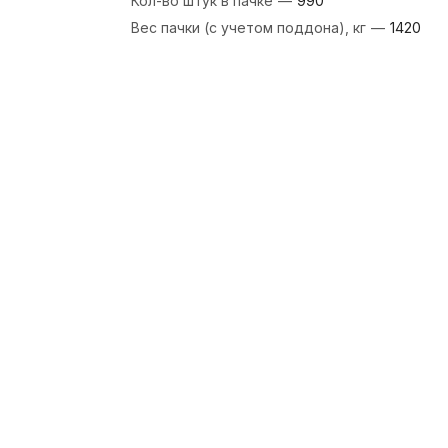
Кол-во штук в пачке
—
990
Вес пачки (с учетом поддона), кг
—
1420