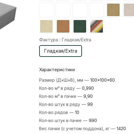
Фактура :
Гладкая/Extra
Гладкая/Extra
Характеристики
Размер (Д×Ш×В), мм
—
100×100×60
Кол-во м² в ряду
—
0,990
Кол-во м² в пачке
—
9,90
Кол-во штук в ряду
—
99
Кол-во рядов
—
10
Кол-во штук в пачке
—
990
Вес пачки (с учетом поддона), кг
—
1420