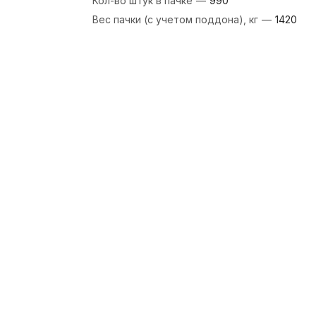
Кол-во штук в пачке
—
990
Вес пачки (с учетом поддона), кг
—
1420